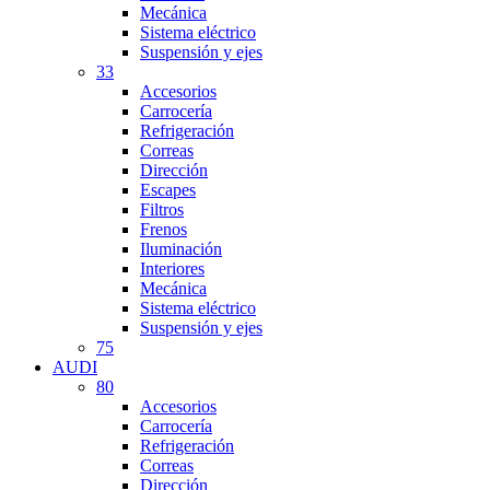
Mecánica
Sistema eléctrico
Suspensión y ejes
33
Accesorios
Carrocería
Refrigeración
Correas
Dirección
Escapes
Filtros
Frenos
Iluminación
Interiores
Mecánica
Sistema eléctrico
Suspensión y ejes
75
AUDI
80
Accesorios
Carrocería
Refrigeración
Correas
Dirección