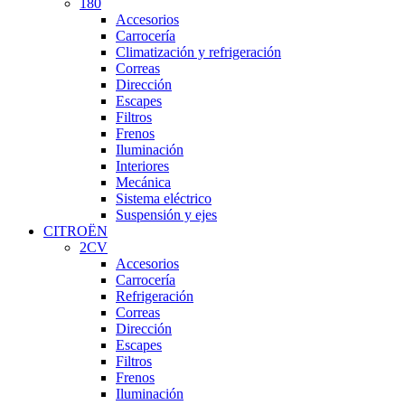
180
Accesorios
Carrocería
Climatización y refrigeración
Correas
Dirección
Escapes
Filtros
Frenos
Iluminación
Interiores
Mecánica
Sistema eléctrico
Suspensión y ejes
CITROËN
2CV
Accesorios
Carrocería
Refrigeración
Correas
Dirección
Escapes
Filtros
Frenos
Iluminación