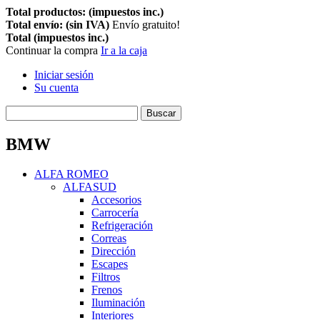
Total productos: (impuestos inc.)
Total envío: (sin IVA)
Envío gratuito!
Total (impuestos inc.)
Continuar la compra
Ir a la caja
Iniciar sesión
Su cuenta
Buscar
BMW
ALFA ROMEO
ALFASUD
Accesorios
Carrocería
Refrigeración
Correas
Dirección
Escapes
Filtros
Frenos
Iluminación
Interiores