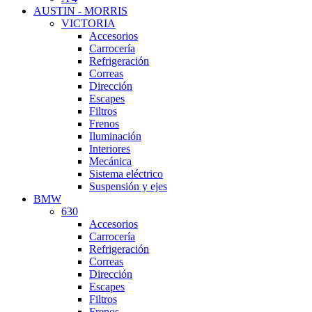
AUSTIN - MORRIS
VICTORIA
Accesorios
Carrocería
Refrigeración
Correas
Dirección
Escapes
Filtros
Frenos
Iluminación
Interiores
Mecánica
Sistema eléctrico
Suspensión y ejes
BMW
630
Accesorios
Carrocería
Refrigeración
Correas
Dirección
Escapes
Filtros
Frenos