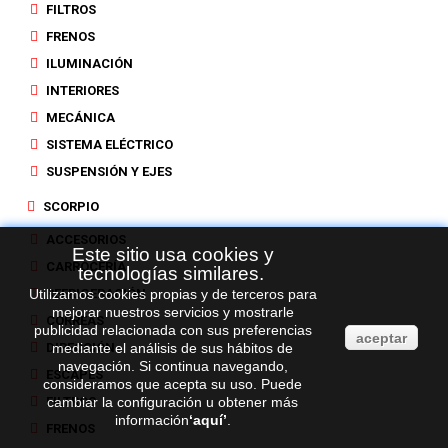
FILTROS
FRENOS
ILUMINACIÓN
INTERIORES
MECÁNICA
SISTEMA ELÉCTRICO
SUSPENSIÓN Y EJES
SCORPIO
ACCESORIOS
Este sitio usa cookies y
CARROCERÍA
tecnologías similares.
Utilizamos cookies propias y de terceros para
REFRIGERACIÓN
mejorar nuestros servicios y mostrarle
CORREAS
publicidad relacionada con sus preferencias
aceptar
DIRECCIÓN
mediante el análisis de sus hábitos de
navegación. Si continua navegando,
ESCAPES
consideramos que acepta su uso. Puede
FILTROS
cambiar la configuración u obtener más
información
‘
aquí
’
.
FRENOS