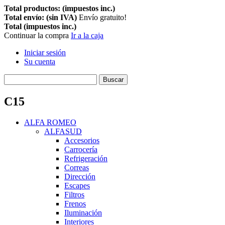
Total productos: (impuestos inc.)
Total envío: (sin IVA)
Envío gratuito!
Total (impuestos inc.)
Continuar la compra
Ir a la caja
Iniciar sesión
Su cuenta
Buscar
C15
ALFA ROMEO
ALFASUD
Accesorios
Carrocería
Refrigeración
Correas
Dirección
Escapes
Filtros
Frenos
Iluminación
Interiores