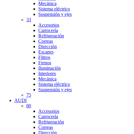
Mecánica
Sistema eléctrico
Suspensión y ejes
33
Accesorios
Carrocería
Refrigeración
Correas
Dirección
Escapes
Filtros
Frenos
Iluminación
Interiores
Mecánica
Sistema eléctrico
Suspensión y ejes
75
AUDI
80
Accesorios
Carrocería
Refrigeración
Correas
Dirección