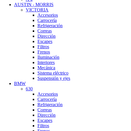
AUSTIN - MORRIS
VICTORIA
Accesorios
Carrocería
Refrigeración
Correas
Dirección
Escapes
Filtros
Frenos
Iluminación
Interiores
Mecánica
Sistema eléctrico
Suspensión y ejes
BMW
630
Accesorios
Carrocería
Refrigeración
Correas
Dirección
Escapes
Filtros
Frenos