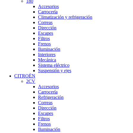
180
Accesorios
Carrocería
Climatización y refrigeración
Correas
Dirección
Escapes
Filtros
Frenos
Iluminación
Interiores
Mecánica
Sistema eléctrico
Suspensión y ejes
CITROËN
2CV
Accesorios
Carrocería
Refrigeración
Correas
Dirección
Escapes
Filtros
Frenos
Iluminación