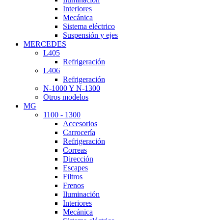
Interiores
Mecánica
Sistema eléctrico
Suspensión y ejes
MERCEDES
L405
Refrigeración
L406
Refrigeración
N-1000 Y N-1300
Otros modelos
MG
1100 - 1300
Accesorios
Carrocería
Refrigeración
Correas
Dirección
Escapes
Filtros
Frenos
Iluminación
Interiores
Mecánica