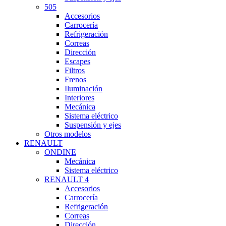
505
Accesorios
Carrocería
Refrigeración
Correas
Dirección
Escapes
Filtros
Frenos
Iluminación
Interiores
Mecánica
Sistema eléctrico
Suspensión y ejes
Otros modelos
RENAULT
ONDINE
Mecánica
Sistema eléctrico
RENAULT 4
Accesorios
Carrocería
Refrigeración
Correas
Dirección