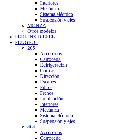
Interiores
Mecánica
Sistema eléctrico
Suspensión y ejes
MONZA
Otros modelos
PERKINS DIESEL
PEUGEOT
205
Accesorios
Carrocería
Refrigeración
Correas
Dirección
Escapes
Filtros
Frenos
Iluminación
Interiores
Mecánica
Sistema eléctrico
Suspensión y ejes
404
Accesorios
Carrocería