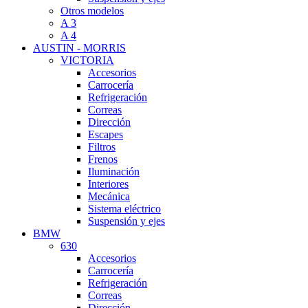
Otros modelos
A 3
A 4
AUSTIN - MORRIS
VICTORIA
Accesorios
Carrocería
Refrigeración
Correas
Dirección
Escapes
Filtros
Frenos
Iluminación
Interiores
Mecánica
Sistema eléctrico
Suspensión y ejes
BMW
630
Accesorios
Carrocería
Refrigeración
Correas
Dirección