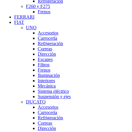
Refrigeración
F260 y F275
Frenos
FERRARI
FIAT
UNO
Accesorios
Carrocería
Refrigeración
Correas
Dirección
Escapes
Filtros
Frenos
Iluminación
Interiores
Mecánica
Sistema eléctrico
Suspensión y ejes
DUCATO
Accesorios
Carrocería
Refrigeración
Correas
Dirección