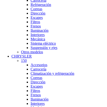
Carrocería
Refrigeración
Correas
Dirección
Escapes
Filtros
Frenos
Iluminación
Interiores
Mecánica
Sistema eléctrico
Suspensión y ejes
Otros modelos
CHRYSLER
150
Accesorios
Carrocería
Climatización y refrigeración
Correas
Dirección
Escapes
Filtros
Frenos
Iluminación
Interiores