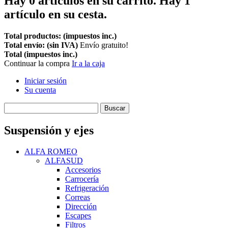
Hay
0
artículos en su carrito.
Hay 1
artículo en su cesta.
Total productos: (impuestos inc.)
Total envío: (sin IVA)
Envío gratuito!
Total (impuestos inc.)
Continuar la compra
Ir a la caja
Iniciar sesión
Su cuenta
Buscar
Suspensión y ejes
ALFA ROMEO
ALFASUD
Accesorios
Carrocería
Refrigeración
Correas
Dirección
Escapes
Filtros