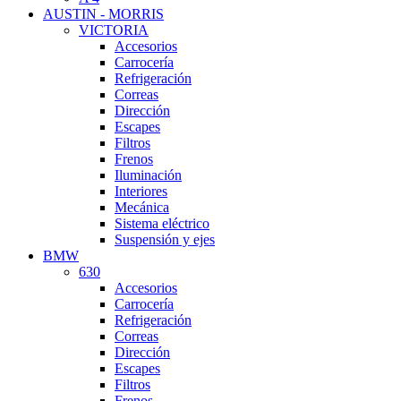
AUSTIN - MORRIS
VICTORIA
Accesorios
Carrocería
Refrigeración
Correas
Dirección
Escapes
Filtros
Frenos
Iluminación
Interiores
Mecánica
Sistema eléctrico
Suspensión y ejes
BMW
630
Accesorios
Carrocería
Refrigeración
Correas
Dirección
Escapes
Filtros
Frenos