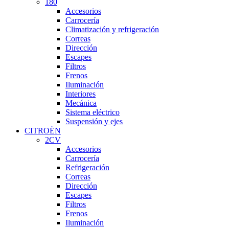
180
Accesorios
Carrocería
Climatización y refrigeración
Correas
Dirección
Escapes
Filtros
Frenos
Iluminación
Interiores
Mecánica
Sistema eléctrico
Suspensión y ejes
CITROËN
2CV
Accesorios
Carrocería
Refrigeración
Correas
Dirección
Escapes
Filtros
Frenos
Iluminación