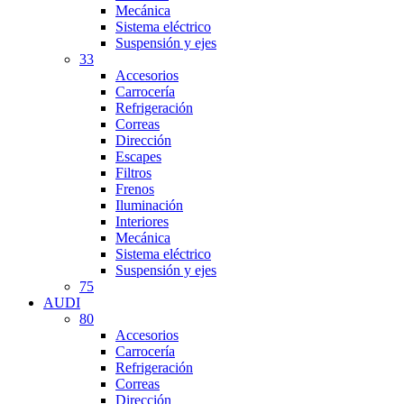
Mecánica
Sistema eléctrico
Suspensión y ejes
33
Accesorios
Carrocería
Refrigeración
Correas
Dirección
Escapes
Filtros
Frenos
Iluminación
Interiores
Mecánica
Sistema eléctrico
Suspensión y ejes
75
AUDI
80
Accesorios
Carrocería
Refrigeración
Correas
Dirección