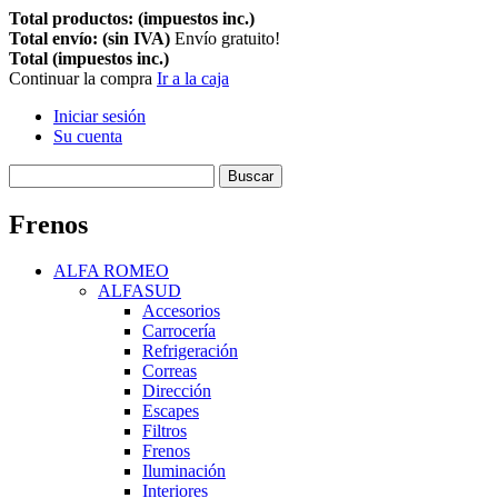
Total productos: (impuestos inc.)
Total envío: (sin IVA)
Envío gratuito!
Total (impuestos inc.)
Continuar la compra
Ir a la caja
Iniciar sesión
Su cuenta
Buscar
Frenos
ALFA ROMEO
ALFASUD
Accesorios
Carrocería
Refrigeración
Correas
Dirección
Escapes
Filtros
Frenos
Iluminación
Interiores