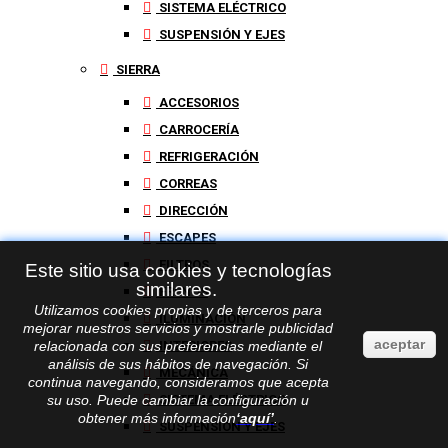
SISTEMA ELÉCTRICO
SUSPENSIÓN Y EJES
SIERRA
ACCESORIOS
CARROCERÍA
REFRIGERACIÓN
CORREAS
DIRECCIÓN
ESCAPES
FILTROS
Este sitio usa cookies y tecnologías
similares.
FRENOS
Utilizamos cookies propias y de terceros para
ILUMINACIÓN
mejorar nuestros servicios y mostrarle publicidad
aceptar
INTERIORES
relacionada con sus preferencias mediante el
análisis de sus hábitos de navegación. Si
MECÁNICA
continua navegando, consideramos que acepta
SISTEMA ELÉCTRICO
su uso. Puede cambiar la configuración u
obtener más información
‘
aquí
’
.
SUSPENSIÓN Y EJES