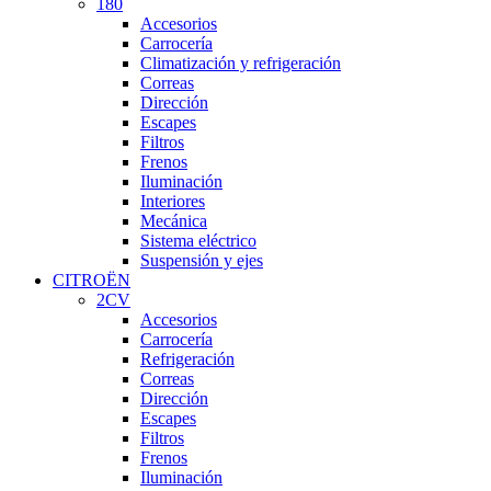
180
Accesorios
Carrocería
Climatización y refrigeración
Correas
Dirección
Escapes
Filtros
Frenos
Iluminación
Interiores
Mecánica
Sistema eléctrico
Suspensión y ejes
CITROËN
2CV
Accesorios
Carrocería
Refrigeración
Correas
Dirección
Escapes
Filtros
Frenos
Iluminación