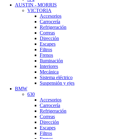
AUSTIN - MORRIS
VICTORIA
Accesorios
Carrocería
Refrigeración
Correas
Dirección
Escapes
Filtros
Frenos
Iluminación
Interiores
Mecánica
Sistema eléctrico
Suspensión y ejes
BMW
630
Accesorios
Carrocería
Refrigeración
Correas
Dirección
Escapes
Filtros
Frenos