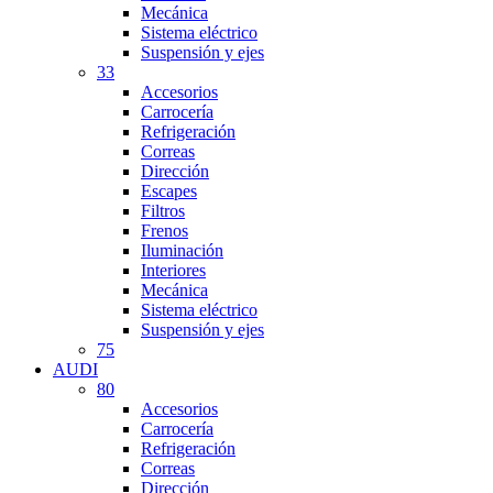
Mecánica
Sistema eléctrico
Suspensión y ejes
33
Accesorios
Carrocería
Refrigeración
Correas
Dirección
Escapes
Filtros
Frenos
Iluminación
Interiores
Mecánica
Sistema eléctrico
Suspensión y ejes
75
AUDI
80
Accesorios
Carrocería
Refrigeración
Correas
Dirección