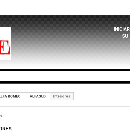
INICIA
SU
ALFA ROMEO
ALFASUD
Interiores
IORES