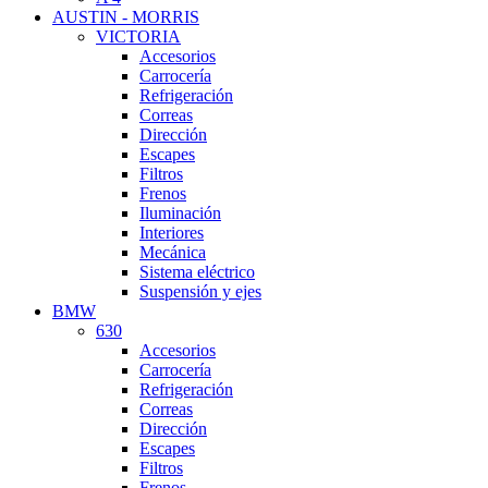
AUSTIN - MORRIS
VICTORIA
Accesorios
Carrocería
Refrigeración
Correas
Dirección
Escapes
Filtros
Frenos
Iluminación
Interiores
Mecánica
Sistema eléctrico
Suspensión y ejes
BMW
630
Accesorios
Carrocería
Refrigeración
Correas
Dirección
Escapes
Filtros
Frenos