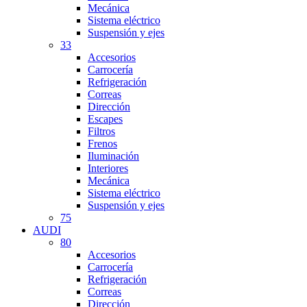
Mecánica
Sistema eléctrico
Suspensión y ejes
33
Accesorios
Carrocería
Refrigeración
Correas
Dirección
Escapes
Filtros
Frenos
Iluminación
Interiores
Mecánica
Sistema eléctrico
Suspensión y ejes
75
AUDI
80
Accesorios
Carrocería
Refrigeración
Correas
Dirección