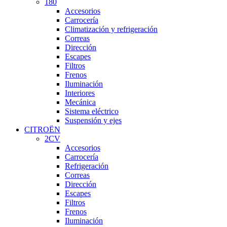
180
Accesorios
Carrocería
Climatización y refrigeración
Correas
Dirección
Escapes
Filtros
Frenos
Iluminación
Interiores
Mecánica
Sistema eléctrico
Suspensión y ejes
CITROËN
2CV
Accesorios
Carrocería
Refrigeración
Correas
Dirección
Escapes
Filtros
Frenos
Iluminación