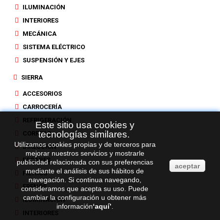
ILUMINACIÓN
INTERIORES
MECÁNICA
SISTEMA ELÉCTRICO
SUSPENSIÓN Y EJES
SIERRA
ACCESORIOS
CARROCERÍA
REFRIGERACIÓN
Este sitio usa cookies y
tecnologías similares.
CORREAS
Utilizamos cookies propias y de terceros para
DIRECCIÓN
mejorar nuestros servicios y mostrarle
ESCAPES
publicidad relacionada con sus preferencias
aceptar
mediante el análisis de sus hábitos de
FILTROS
navegación. Si continua navegando,
FRENOS
consideramos que acepta su uso. Puede
cambiar la configuración u obtener más
ILUMINACIÓN
información
‘
aquí
’
.
INTERIORES