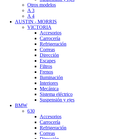
Otros modelos
A 3
A 4
AUSTIN - MORRIS
VICTORIA
Accesorios
Carrocería
Refrigeración
Correas
Dirección
Escapes
Filtros
Frenos
Iluminación
Interiores
Mecánica
Sistema eléctrico
Suspensión y ejes
BMW
630
Accesorios
Carrocería
Refrigeración
Correas
Dirección