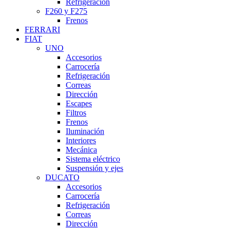
Refrigeración
F260 y F275
Frenos
FERRARI
FIAT
UNO
Accesorios
Carrocería
Refrigeración
Correas
Dirección
Escapes
Filtros
Frenos
Iluminación
Interiores
Mecánica
Sistema eléctrico
Suspensión y ejes
DUCATO
Accesorios
Carrocería
Refrigeración
Correas
Dirección