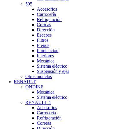
505
Accesorios
Carrocería
Refrigeración
Correas
Dirección
Escapes
Filtros
Frenos
Iluminación
Interiores
Mecánica
Sistema eléctrico
Suspensión y ejes
Otros modelos
RENAULT
ONDINE
Mecánica
Sistema eléctrico
RENAULT 4
Accesorios
Carrocería
Refrigeración
Correas
Dirección