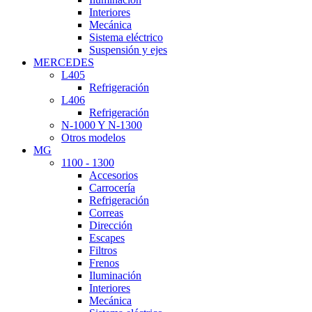
Interiores
Mecánica
Sistema eléctrico
Suspensión y ejes
MERCEDES
L405
Refrigeración
L406
Refrigeración
N-1000 Y N-1300
Otros modelos
MG
1100 - 1300
Accesorios
Carrocería
Refrigeración
Correas
Dirección
Escapes
Filtros
Frenos
Iluminación
Interiores
Mecánica