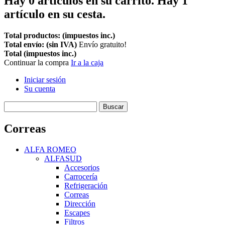
Hay
0
artículos en su carrito.
Hay 1
artículo en su cesta.
Total productos: (impuestos inc.)
Total envío: (sin IVA)
Envío gratuito!
Total (impuestos inc.)
Continuar la compra
Ir a la caja
Iniciar sesión
Su cuenta
Buscar
Correas
ALFA ROMEO
ALFASUD
Accesorios
Carrocería
Refrigeración
Correas
Dirección
Escapes
Filtros