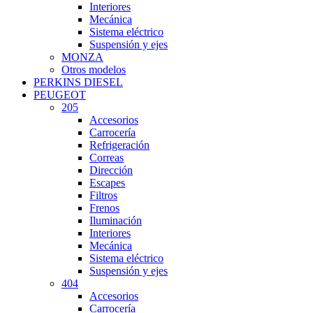
Interiores
Mecánica
Sistema eléctrico
Suspensión y ejes
MONZA
Otros modelos
PERKINS DIESEL
PEUGEOT
205
Accesorios
Carrocería
Refrigeración
Correas
Dirección
Escapes
Filtros
Frenos
Iluminación
Interiores
Mecánica
Sistema eléctrico
Suspensión y ejes
404
Accesorios
Carrocería