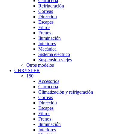
Carrocería
Refrigeración
Correas
Dirección
Escapes
Filtros
Frenos
Iluminación
Interiores
Mecánica
Sistema eléctrico
Suspensión y ejes
Otros modelos
CHRYSLER
150
Accesorios
Carrocería
Climatización y refrigeración
Correas
Dirección
Escapes
Filtros
Frenos
Iluminación
Interiores