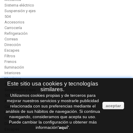
Sistema eléctrico
Suspensión y ejes
504
Accesorios
Carrocería
Refrigeración
Correas
Dirección
Escapes
Filtros
Frenos
Iluminación
Interiores
Mecánica
Este sitio usa cookies y tecnologías
Sistema eléctrico
similares.
Suspensión y ejes
Utilizamos cookies propias y de terceros para
505
mejorar nuestros servicios y mostrarle publicidad
Accesorios
aceptar
relacionada con sus preferencias mediante el
Carrocería
análisis de sus hábitos de navegación. Si continua
Refrigeración
navegando, consideramos que acepta su uso.
Correas
Puede cambiar la configuración u obtener más
Dirección
información
‘
aquí
’
.
Escapes