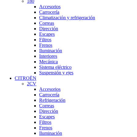
180
Accesorios
Carrocería
Climatización y refrigeración
Correas
Dirección
Escapes
Filtros
Frenos
Iluminación
Interiores
Mecánica
Sistema eléctrico
Suspensión y ejes
CITROËN
2CV
Accesorios
Carrocería
Refrigeración
Correas
Dirección
Escapes
Filtros
Frenos
Iluminación