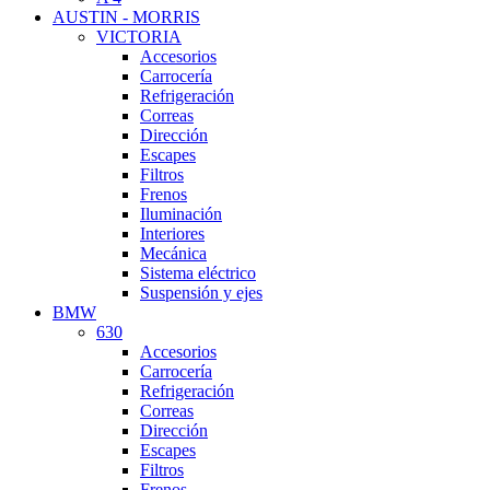
AUSTIN - MORRIS
VICTORIA
Accesorios
Carrocería
Refrigeración
Correas
Dirección
Escapes
Filtros
Frenos
Iluminación
Interiores
Mecánica
Sistema eléctrico
Suspensión y ejes
BMW
630
Accesorios
Carrocería
Refrigeración
Correas
Dirección
Escapes
Filtros
Frenos