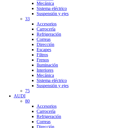
Mecánica
Sistema eléctrico
Suspensión y ejes
33
Accesorios
Carrocería
Refrigeración
Correas
Dirección
Escapes
Filtros
Frenos
Iluminación
Interiores
Mecánica
Sistema eléctrico
Suspensión y ejes
75
AUDI
80
Accesorios
Carrocería
Refrigeración
Correas
Dirección