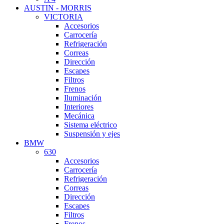
AUSTIN - MORRIS
VICTORIA
Accesorios
Carrocería
Refrigeración
Correas
Dirección
Escapes
Filtros
Frenos
Iluminación
Interiores
Mecánica
Sistema eléctrico
Suspensión y ejes
BMW
630
Accesorios
Carrocería
Refrigeración
Correas
Dirección
Escapes
Filtros
Frenos