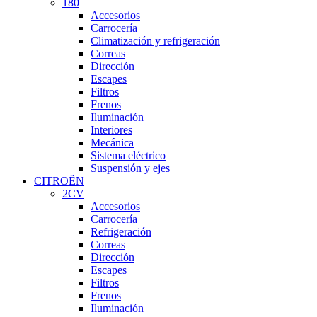
180
Accesorios
Carrocería
Climatización y refrigeración
Correas
Dirección
Escapes
Filtros
Frenos
Iluminación
Interiores
Mecánica
Sistema eléctrico
Suspensión y ejes
CITROËN
2CV
Accesorios
Carrocería
Refrigeración
Correas
Dirección
Escapes
Filtros
Frenos
Iluminación