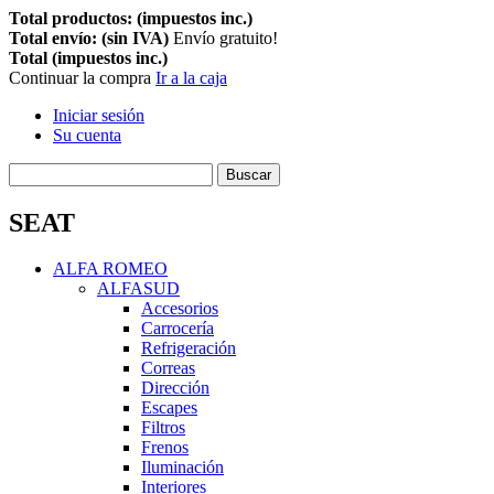
Total productos: (impuestos inc.)
Total envío: (sin IVA)
Envío gratuito!
Total (impuestos inc.)
Continuar la compra
Ir a la caja
Iniciar sesión
Su cuenta
Buscar
SEAT
ALFA ROMEO
ALFASUD
Accesorios
Carrocería
Refrigeración
Correas
Dirección
Escapes
Filtros
Frenos
Iluminación
Interiores