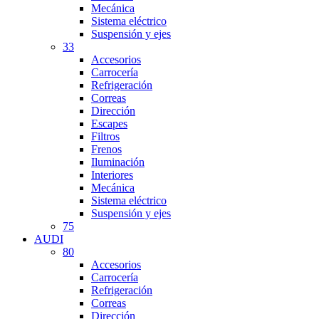
Mecánica
Sistema eléctrico
Suspensión y ejes
33
Accesorios
Carrocería
Refrigeración
Correas
Dirección
Escapes
Filtros
Frenos
Iluminación
Interiores
Mecánica
Sistema eléctrico
Suspensión y ejes
75
AUDI
80
Accesorios
Carrocería
Refrigeración
Correas
Dirección