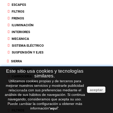
ESCAPES
FILTROS
FRENOS
ILUMINACIÓN
INTERIORES
MECÁNICA
SISTEMA ELÉCTRICO
SUSPENSIÓN Y EJES
SIERRA
ACCESORIOS
Este sitio usa cookies y tecnologías
similares.
CARROCERÍA
Utilizamos cookies propias y de terceros para
REFRIGERACIÓN
mejorar nuestros servicios y mostrarle publicidad
aceptar
relacionada con sus preferencias mediante el
CORREAS
análisis de sus hábitos de navegación. Si continua
DIRECCIÓN
navegando, consideramos que acepta su uso.
Puede cambiar la configuración u obtener más
ESCAPES
información
‘
aquí
’
.
FILTROS