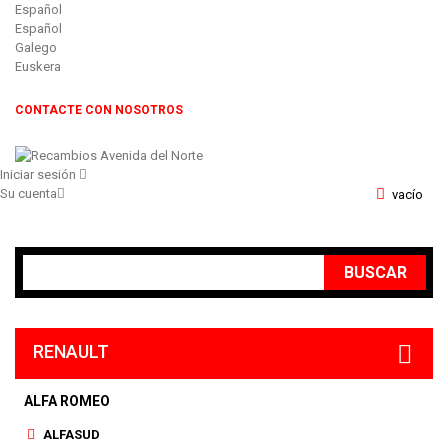
Español
Español
Galego
Euskera
CONTACTE CON NOSOTROS
Iniciar sesión
Su cuenta
vacío
BUSCAR
RENAULT
ALFA ROMEO
ALFASUD